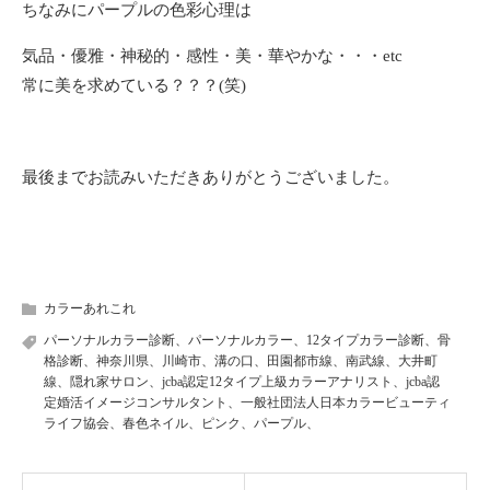
ちなみにパープルの色彩心理は
気品・優雅・神秘的・感性・美・華やかな・・・etc
常に美を求めている？？？(笑)
最後までお読みいただきありがとうございました。
カラーあれこれ
パーソナルカラー診断、パーソナルカラー、12タイプカラー診断、骨
格診断、神奈川県、川崎市、溝の口、田園都市線、南武線、大井町
線、隠れ家サロン、jcba認定12タイプ上級カラーアナリスト、jcba認
定婚活イメージコンサルタント、一般社団法人日本カラービューティ
ライフ協会、春色ネイル、ピンク、パープル、