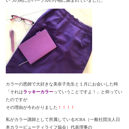
いつの間にかパープルの小物に囲まれていました。
カラーの恩師で大好きな美奈子先生と１月にお会いした時
「それは
ラッキーカラー
っていうことですよ！」と仰ってい
たのですが
その理由が今わかりました
！！！！
私がカラー講師として所属している
JCBA（一般社団法人日
本カラービューティライフ協会）
代表理事の