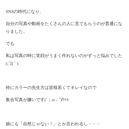
SNSの時代になり、
自分の写真や動画をたくさんの人に見てもらうのが普通にな
りました。
でも
私は写真の時に笑顔がうまく作れないのがずっと悩みでした
(;´Д｀)
特にカラーの先生方は皆様若くてキレイなので
集合写真が嫌いです(´；ω；`)ｳｩｩ
娘にも「自然じゃない！」とか言われるし・・・