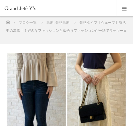
Grand Jeté Y’s
ホーム
ブログ一覧
診断
,
骨格診断
骨格タイプ【ウェーブ】就活
中の21歳！！好きなファッションと似合うファッションが一緒でラッキー♬