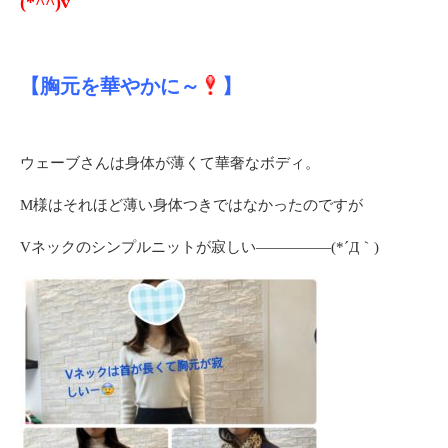
(*^^)v
【胸元を華やかに～
】
ウェーブさんは身体が薄くて華奢なボディ。
M様はそれほど薄い身体つきではなかったのですが
Vネックのシンプルニットが寂しい―――――(*´Д｀)