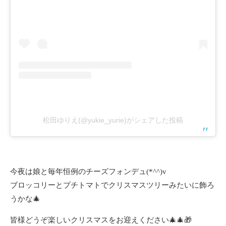
松田ゆりえ(@yukie_yurie)がシェアした投稿
今夜は娘と毎年恒例のチーズフォンデュ(*^^)v
ブロッコリーとプチトマトでクリスマスツリーみたいに飾ろ
うかな🎄
皆様どうぞ楽しいクリスマスをお迎えください🎄🎄🎁