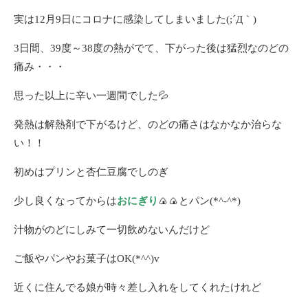
実は12月9日にコロナに感染してしまいました(;´Д｀)
3日間、39度～38度の熱がでて、下がった後は猛烈なのどの
痛み・・・
思った以上に辛い一週間でした💦
発熱は解熱剤で下がるけど、のどの痛さはなかなか治らな
い！！
初めはプリンと杏仁豆腐でしのぎ
少し良くなってからは
おにぎり
🍙🍙とパン(*^-^*)
汁物がのどにしみて一切飲めないんだけど
ご飯やパンやお菓子はOK(*^^)v
近くに住んでる娘が時々差し入れをしてくれたけれど